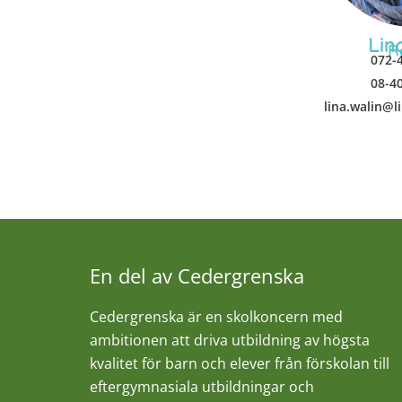
Lin
R
072-
08-4
lina.walin@l
En del av Cedergrenska
Cedergrenska är en skolkoncern med
ambitionen att driva utbildning av högsta
kvalitet för barn och elever från förskolan till
eftergymnasiala utbildningar och