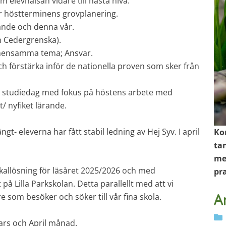
m elevhälsan vidare till nästa nivå.
er höstterminens grovplanering.
ande och denna vår.
n Cedergrenska).
gemensamma tema; Ansvar.
h förstärka inför de nationella proven som sker från
vi studiedag med fokus på höstens arbete med
t/ nyfiket lärande.
gt- eleverna har fått stabil ledning av Hej Syv. I april
Ko
tan
men
okallösning för läsåret 2025/2026 och med
pra
på Lilla Parkskolan. Detta parallellt med att vi
som besöker och söker till vår fina skola.
A
Mars och April månad.