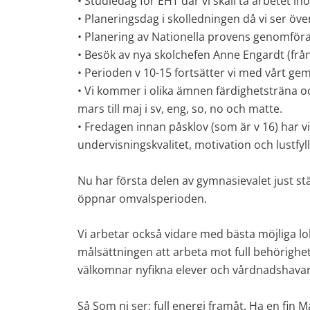
• Studiedag för EHT där vi skall ta arbetet ino
• Planeringsdag i skolledningen då vi ser öv
• Planering av Nationella provens genomför
• Besök av nya skolchefen Anne Engardt (frå
• Perioden v 10-15 fortsätter vi med vårt 
• Vi kommer i olika ämnen färdighetsträna oc
mars till maj i sv, eng, so, no och matte.
• Fredagen innan påsklov (som är v 16) har 
undervisningskvalitet, motivation och lustfyll
Nu har första delen av gymnasievalet just stän
öppnar omvalsperioden.
Vi arbetar också vidare med bästa möjliga l
målsättningen att arbeta mot full behörighet 
välkomnar nyfikna elever och vårdnadshavare 
Så Som ni ser; full energi framåt. Ha en fin 