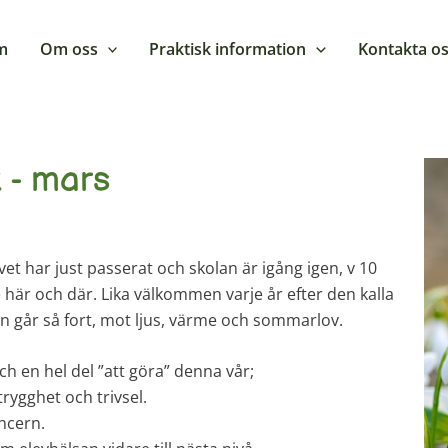
m
Om oss
Praktisk information
Kontakta o
 - mars
et har just passerat och skolan är igång igen, v 10
 här och där. Lika välkommen varje år efter den kalla
n går så fort, mot ljus, värme och sommarlov.
ch en hel del ”att göra” denna vår;
trygghet och trivsel.
ncern.