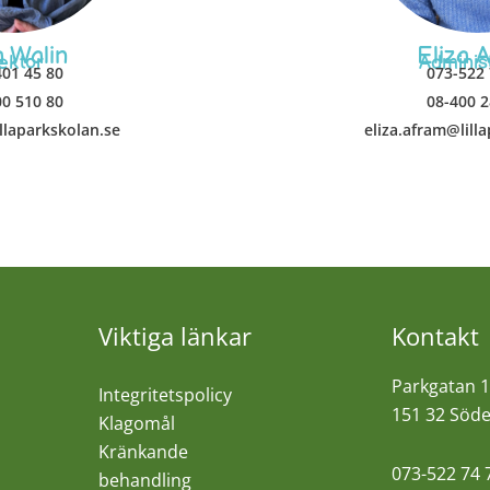
a Walin
Eliza 
ektor
Adminis
401 45 80
073-522 
00 510 80
08-400 2
illaparkskolan.se
eliza.afram@lill
Viktiga länkar
Kontakt
Parkgatan 
Integritetspolicy
151 32 Söde
Klagomål
Kränkande
073-522 74 
behandling