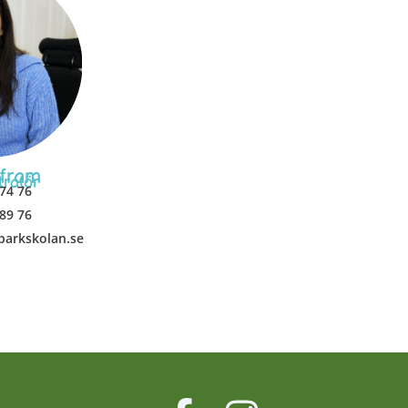
Afram
tratör
74 76
89 76
aparkskolan.se