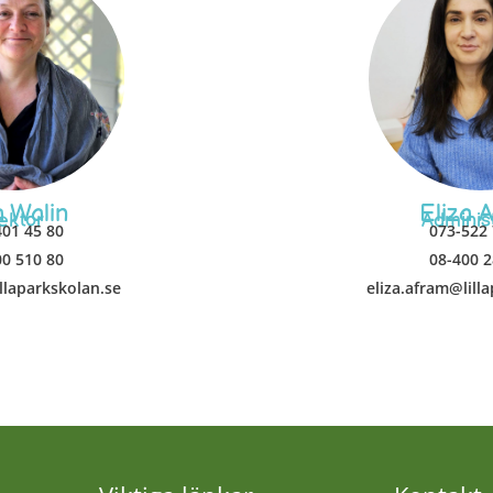
a Walin
Eliza 
ektor
Adminis
401 45 80
073-522 
00 510 80
08-400 2
illaparkskolan.se
eliza.afram@lill