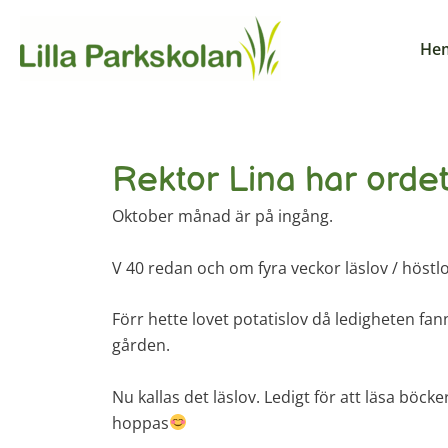
Hoppa
till
He
innehåll
Rektor Lina har ordet
Oktober månad är på ingång.
V 40 redan och om fyra veckor läslov / höstlov
Förr hette lovet potatislov då ledigheten fanns
gården.
Nu kallas det läslov. Ledigt för att läsa böck
hoppas