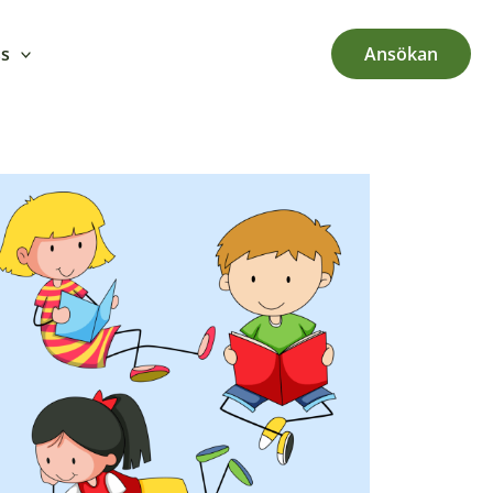
ss
Ansökan